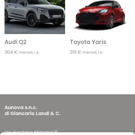
Audi Q2
Toyota Yaris
304
€
218
€
mensili, i.e.
mensili, i.e.
Aunova s.n.c.
di Giancarlo Landi & C.
Via Gaetano Filangieri 8