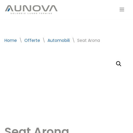
Vai
al
contenuto
Home
\
Offerte
\
Automobili
\
Seat Arona
Seat Arona