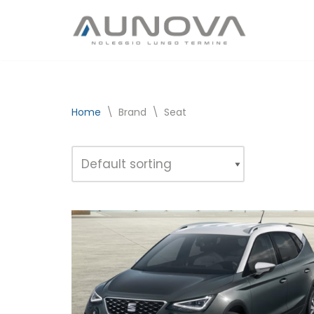
Vai
al
contenuto
Home
\
Brand
\
Seat