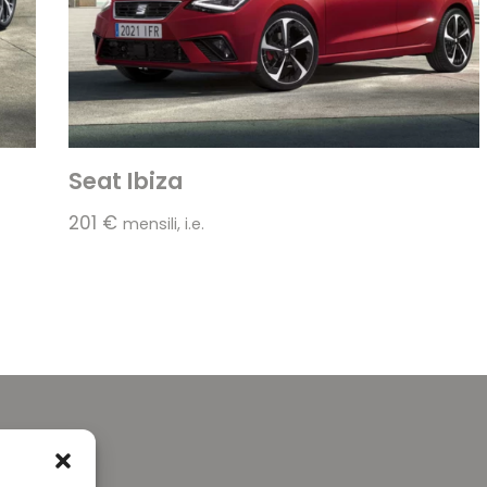
Seat Ibiza
201
€
mensili, i.e.