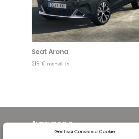
Seat Arona
219
€
mensili, i.e.
Aunova s.n.c.
di Giancarlo Landi & C.
Gestisci Consenso Cookie