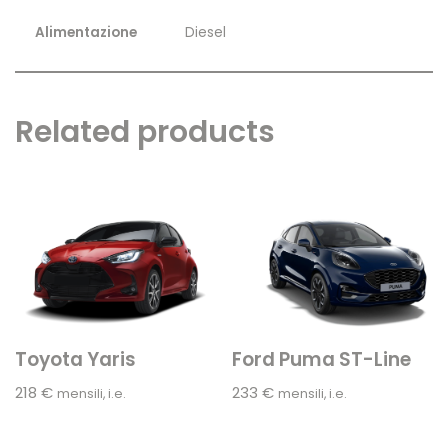
Alimentazione
Diesel
Related products
Toyota Yaris
Ford Puma ST-Line
218
€
233
€
mensili, i.e.
mensili, i.e.