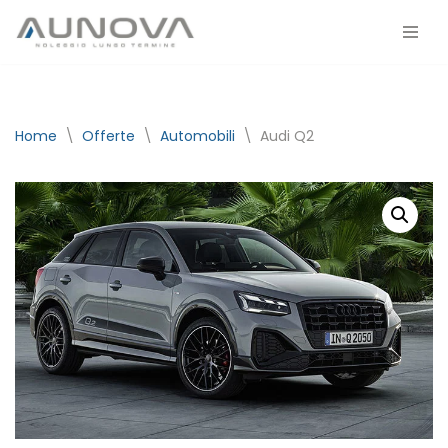
Vai
al
contenuto
Home
\
Offerte
\
Automobili
\
Audi Q2